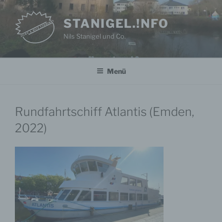
Zum
Inhalt
STANIGEL.!NFO
springen
Nils Stanigel und Co.
Menü
Rundfahrtschiff Atlantis (Emden,
2022)