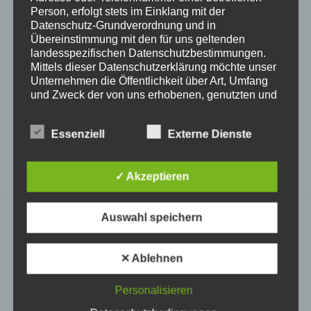
[print_link]
Person, erfolgt stets im Einklang mit der
[wpqr-code]
oder mobil per
QR-Code
:
Datenschutz-Grundverordnung und in
Übereinstimmung mit den für uns geltenden
landesspezifischen Datenschutzbestimmungen.
Mittels dieser Datenschutzerklärung möchte unser
Unternehmen die Öffentlichkeit über Art, Umfang
BEITRÄGE NACH KATEGORIE
und Zweck der von uns erhobenen, genutzten und
verarbeiteten personenbezogenen Daten
Beiträge
informieren. Ferner werden betroffene Personen
Essenziell
Externe Dienste
nach
mittels dieser Datenschutzerklärung über die ihnen
zustehenden Rechte aufgeklärt.
Kategorie
✓ Akzeptieren
Wir haben als für die Verarbeitung Verantwortlicher
zahlreiche technische und organisatorische
Maßnahmen umgesetzt, um einen möglichst
Auswahl speichern
lückenlosen Schutz der über diese Internetseite
verarbeiteten personenbezogenen Daten
GESCHÄFTSZEITEN & INFO
sicherzustellen. Dennoch können Internetbasierte
✕ Ablehnen
Datenübertragungen grundsätzlich
Sicherheitslücken aufweisen, sodass ein absoluter
Personalisieren
Schutz nicht gewährleistet werden kann. Aus
diesem Grund steht es jeder betroffenen Person