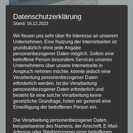
Datenschutzerklärung
Stand: 16.12.2023
Rund­fahrtschiff Atlantis (Emden, 2022)
Wir freuen uns sehr über Ihr Interesse an unserem
Unternehmen. Eine Nutzung der Internetseiten ist
grundsätzlich ohne jede Angabe
Beitragsnavigation
personenbezogener Daten möglich. Sofern eine
Vorheriger
ZURÜCK
betroffene Person besondere Services unseres
Beitrag
Unternehmens über unsere Internetseite in
Rundfahrtschiff Atlantis (Emden, 2022)
Anspruch nehmen möchte, könnte jedoch eine
Verarbeitung personenbezogener Daten
erforderlich werden. Ist die Verarbeitung
personenbezogener Daten erforderlich und
besteht für eine solche Verarbeitung keine
SUCHE
gesetzliche Grundlage, holen wir generell eine
Suche
Einwilligung der betroffenen Person ein.
Suche
nach:
Die Verarbeitung personenbezogener Daten,
beispielsweise des Namens, der Anschrift, E-Mail-
Adresse oder Telefonnummer einer betroffenen