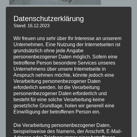
Datenschutzerklärung
Chaya und Dark Sky zu Besuch bei der “Oma und Tante”
(2023)
Stand: 16.12.2023
Wir freuen uns sehr über Ihr Interesse an unserem
Unternehmen. Eine Nutzung der Internetseiten ist
grundsätzlich ohne jede Angabe
Beitragsnavigation
personenbezogener Daten möglich. Sofern eine
Vorheriger
ZURÜCK
betroffene Person besondere Services unseres
Beitrag
Chaya und Dark Sky zu Besuch bei der “Oma und
Unternehmens über unsere Internetseite in
Tante” (2023)
Anspruch nehmen möchte, könnte jedoch eine
Verarbeitung personenbezogener Daten
erforderlich werden. Ist die Verarbeitung
personenbezogener Daten erforderlich und
besteht für eine solche Verarbeitung keine
SUCHE
gesetzliche Grundlage, holen wir generell eine
Einwilligung der betroffenen Person ein.
Suche
Suche
nach:
Die Verarbeitung personenbezogener Daten,
beispielsweise des Namens, der Anschrift, E-Mail-