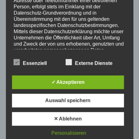
Adresse oder Telefonnummer einer betroffenen
Person, erfolgt stets im Einklang mit der
[print_link]
[wpqr-code]
Datenschutz-Grundverordnung und in
oder mobil per
QR-Code
:
Übereinstimmung mit den für uns geltenden
landesspezifischen Datenschutzbestimmungen.
Mittels dieser Datenschutzerklärung möchte unser
Unternehmen die Öffentlichkeit über Art, Umfang
und Zweck der von uns erhobenen, genutzten und
BEITRÄGE NACH KATEGORIE
verarbeiteten personenbezogenen Daten
informieren. Ferner werden betroffene Personen
Beiträge
mittels dieser Datenschutzerklärung über die ihnen
Essenziell
Externe Dienste
nach
zustehenden Rechte aufgeklärt.
Kategorie
✓ Akzeptieren
Wir haben als für die Verarbeitung Verantwortlicher
zahlreiche technische und organisatorische
Maßnahmen umgesetzt, um einen möglichst
Auswahl speichern
lückenlosen Schutz der über diese Internetseite
verarbeiteten personenbezogenen Daten
sicherzustellen. Dennoch können Internetbasierte
GESCHÄFTSZEITEN & INFO
✕ Ablehnen
Datenübertragungen grundsätzlich
Sicherheitslücken aufweisen, sodass ein absoluter
Schutz nicht gewährleistet werden kann. Aus
Personalisieren
diesem Grund steht es jeder betroffenen Person